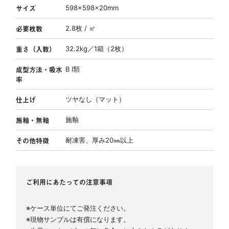
サイズ
598×598×20mm
必要枚数
2.8枚 / ㎡
重さ（入数）
32.2kg／1箱（2枚）
成型方法・吸水
B Ⅰ類
率
仕上げ
ツヤなし（マット）
施釉・無釉
施釉
その他特徴
耐凍害
厚み20㎜以上
ご利用にあたっての注意事項
※ケース単位にてご発注ください。
※現物サンプルは有償になります。