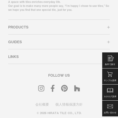
A space with tiles enriches everyday life.
Our goal is to make many more people say, “I’m happy I chose to use tiles,” So
we hope you find that one special tile, just for you.
PRODUCTS
GUIDES
LINKS
条件で探す
FOLLOW US
サンプル請求
カタログ請求
会社概要
個人情報保護方針
© 2026 HIRATA TILE CO., LTD.
お問い合わせ