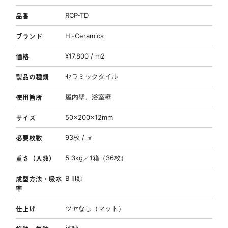
品番
RCP-TD
ブランド
Hi-Ceramics
価格
¥17,800 / m2
製品の種類
セラミックタイル
使用箇所
屋内壁、浴室壁
サイズ
50×200×12mm
必要枚数
93枚 / ㎡
重さ（入数）
5.3kg／1箱（36枚）
成型方法・吸水
B Ⅲ類
率
仕上げ
ツヤなし（マット）