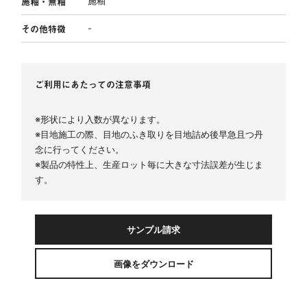
施釉・無釉
施釉
その他特徴
-
ご利用にあたっての注意事項
※形状により入数が異なります。
※目地施工の際、目地のふき取りを目地詰め後早急且つ丹
念に行ってください。
※製品の特性上、生産ロット毎に大きな寸法誤差が生じま
す。
サンプル請求
画像をダウンロード