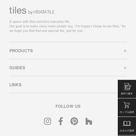
A space with tiles enriches everyday life.
Our goal is to make many more people say, “I’m happy I chose to use tiles,” So
we hope you find that one special tile, just for you.
PRODUCTS
GUIDES
LINKS
条件で探す
FOLLOW US
サンプル請求
カタログ請求