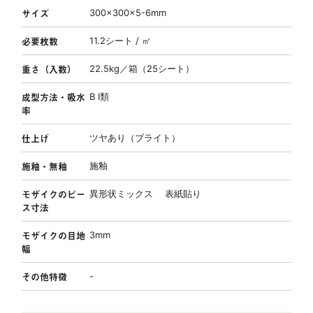
サイズ
300×300×5-6mm
必要枚数
11.2シート / ㎡
重さ（入数）
22.5kg／箱（25シート）
成型方法・吸水
B Ⅰ類
率
仕上げ
ツヤあり（ブライト）
施釉・無釉
施釉
モザイクのピー
異形状ミックス 表紙貼り
ス寸法
モザイクの目地
3mm
幅
その他特徴
-