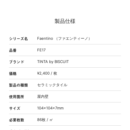
製品仕様
シリーズ名
Faentino （ファエンティーノ）
品番
FE17
ブランド
TiNTA by BISCUIT
価格
¥2,400 / 枚
製品の種類
セラミックタイル
使用箇所
屋内壁
サイズ
104×104×7mm
必要枚数
86枚 / ㎡