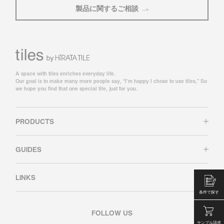
製品に関するご相談
A space with tiles enriches everyday life.
Our goal is to make many more people say, “I’m happy I chose to use tiles,” So
we hope you find that one special tile, just for you.
PRODUCTS
GUIDES
LINKS
条件で探す
FOLLOW US
サンプル請求