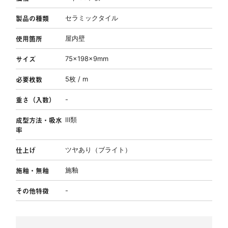
製品の種類
セラミックタイル
使用箇所
屋内壁
サイズ
75×198×9mm
必要枚数
5枚 / m
重さ（入数）
-
成型方法・吸水
Ⅲ類
率
仕上げ
ツヤあり（ブライト）
施釉・無釉
施釉
その他特徴
-