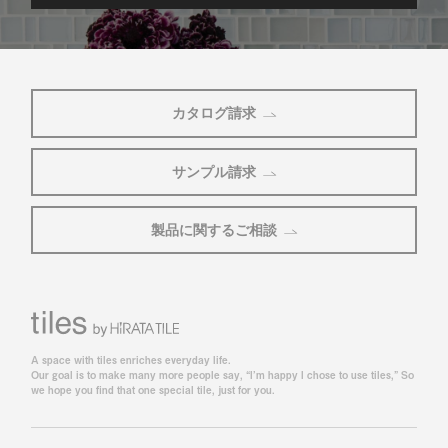
カタログ請求
サンプル請求
製品に関するご相談
A space with tiles enriches everyday life.
Our goal is to make many more people say, “I’m happy I chose to use tiles,” So
we hope you find that one special tile, just for you.