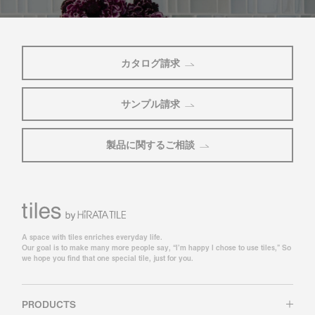
カタログ請求
サンプル請求
製品に関するご相談
A space with tiles enriches everyday life.
Our goal is to make many more people say, “I’m happy I chose to use tiles,” So
we hope you find that one special tile, just for you.
PRODUCTS