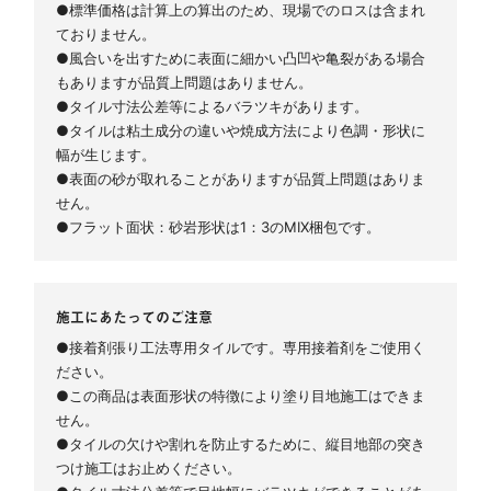
●標準価格は計算上の算出のため、現場でのロスは含まれ
ておりません。
●風合いを出すために表面に細かい凸凹や亀裂がある場合
もありますが品質上問題はありません。
●タイル寸法公差等によるバラツキがあります。
●タイルは粘土成分の違いや焼成方法により色調・形状に
幅が生じます。
●表面の砂が取れることがありますが品質上問題はありま
せん。
●フラット面状：砂岩形状は1：3のMIX梱包です。
施工にあたってのご注意
●接着剤張り工法専用タイルです。専用接着剤をご使用く
ださい。
●この商品は表面形状の特徴により塗り目地施工はできま
せん。
●タイルの欠けや割れを防止するために、縦目地部の突き
つけ施工はお止めください。