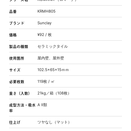
品番
KRMH805
ブランド
Sunclay
価格
¥92 / 枚
製品の種類
セラミックタイル
使用箇所
屋内壁、屋外壁
サイズ
102.5×65×15ｍｍ
必要枚数
119枚 / ㎡
重さ（入数）
21kg／箱（108枚）
成型方法・吸水
A Ⅱ類
率
仕上げ
ツヤなし（マット）